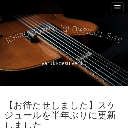
M
S
k
a
i
i
p
n
i
)
g
(
k
O
t
u
f
z
f
u
i
c
S
i
a
m
o
l
r
o
S
i
h
i
t
c
e
I
e
c
n
o
n
u
t
yaruki-desu ver4.0
e
n
t
【お待たせしました】スケ
ジュールを半年ぶりに更新
しました