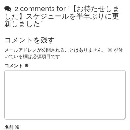
t
2 comments for “
【お待たせしま
n
した】スケジュールを半年ぶりに更
a
新しました
”
v
i
コメントを残す
g
a
メールアドレスが公開されることはありません。
※
が付
t
いている欄は必須項目です
i
コメント
※
o
n
名前
※