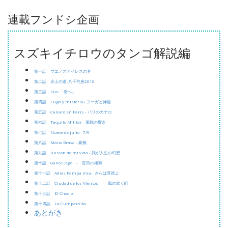
連載フンドシ企画
スズキイチロウのタンゴ解説編
第一話 ブエノスアイレスの冬
第二話 赤土の道-八千代座2010
第三話 Sur-「南へ」
第四話 Fuga y misterio - フーガと神秘
第五話 Canaro En Paris - パリのカナロ
第六話 Taquito Militar - 軍靴の響き
第七話 Nueve de julio - 7/9
第八話 Mano Brava - 豪腕
第九話 Ilusion de mi vida - 我が人生の幻想
第十話 Gallo Ciego - 盲目の雄鶏
第十一話 Adios Pampa mia - さらば草原よ
第十二話 Ciudad de los Vientos - 風の吹く町
第十三話 El Choclo
第十四話 La Cumparsita
あとがき