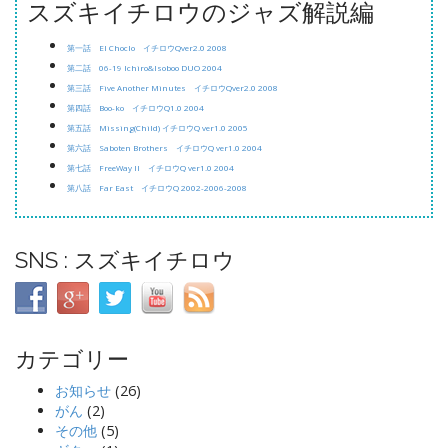
スズキイチロウのジャズ解説編
第一話 El Choclo イチロウQver2.0 2008
第二話 06-19 Ichiro&Isoboo DUO 2004
第三話 Five Another Minutes イチロウQver2.0 2008
第四話 Boo-ko イチロウQ1.0 2004
第五話 Missing(Child) イチロウQ ver1.0 2005
第六話 Saboten Brothers イチロウQ ver1.0 2004
第七話 FreeWay II イチロウQ ver1.0 2004
第八話 Far East イチロウQ 2002-2006-2008
SNS : スズキイチロウ
カテゴリー
お知らせ
(26)
がん
(2)
その他
(5)