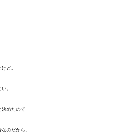
たけど。
ない。
と決めたので
分なのだから。