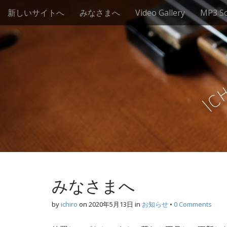
M
S
新しいサイトへ
みなさまへ
Video Gallery
MP3 S
k
a
i
i
p
n
t
m
o
e
c
n
o
c
n
u
I
t
e
n
t
みなさまへ
by
ichiro
on
2020年5月13日
in
お知らせ
•
0 Comments