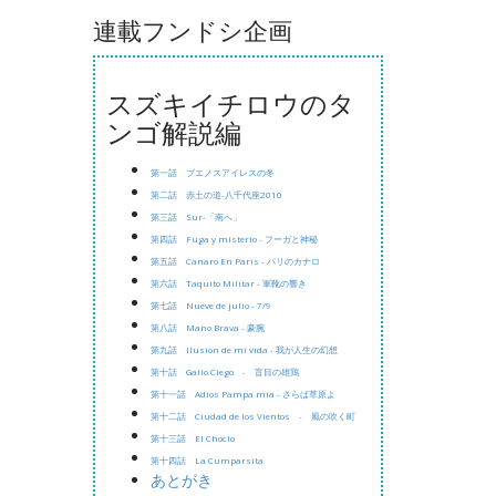
連載フンドシ企画
スズキイチロウのタ
ンゴ解説編
第一話 ブエノスアイレスの冬
第二話 赤土の道-八千代座2010
第三話 Sur-「南へ」
第四話 Fuga y misterio - フーガと神秘
第五話 Canaro En Paris - パリのカナロ
第六話 Taquito Militar - 軍靴の響き
第七話 Nueve de julio - 7/9
第八話 Mano Brava - 豪腕
第九話 Ilusion de mi vida - 我が人生の幻想
第十話 Gallo Ciego - 盲目の雄鶏
第十一話 Adios Pampa mia - さらば草原よ
第十二話 Ciudad de los Vientos - 風の吹く町
第十三話 El Choclo
第十四話 La Cumparsita
あとがき