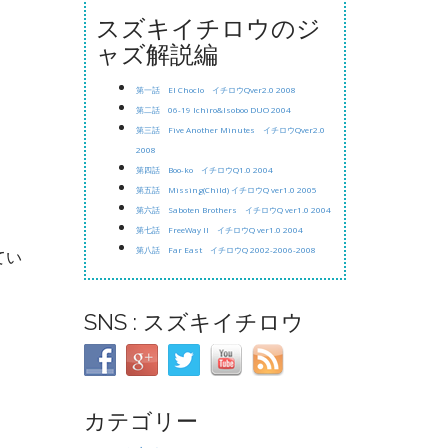
スズキイチロウのジ
ャズ解説編
第一話 El Choclo イチロウQver2.0 2008
第二話 06-19 Ichiro&Isoboo DUO 2004
第三話 Five Another Minutes イチロウQver2.0
2008
第四話 Boo-ko イチロウQ1.0 2004
第五話 Missing(Child) イチロウQ ver1.0 2005
第六話 Saboten Brothers イチロウQ ver1.0 2004
第七話 FreeWay II イチロウQ ver1.0 2004
第八話 Far East イチロウQ 2002-2006-2008
てい
SNS : スズキイチロウ
カテゴリー
。